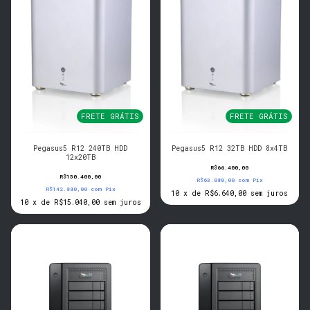
FRETE GRÁTIS
FRETE GRÁTIS
Pegasus5 R12 240TB HDD
Pegasus5 R12 32TB HDD 8x4TB
12x20TB
R$66.400,00
R$150.400,00
R$63.080,00
com
Pix
R$142.880,00
com
Pix
10
x
de
R$6.640,00
sem juros
10
x
de
R$15.040,00
sem juros