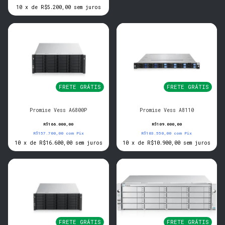
10
x
de
R$5.200,00
sem juros
FRETE GRÁTIS
FRETE GRÁTIS
Promise Vess A6800P
Promise Vess A8110
R$166.000,00
R$109.000,00
R$157.700,00
com
Pix
R$103.550,00
com
Pix
10
x
de
R$16.600,00
sem juros
10
x
de
R$10.900,00
sem juros
FRETE GRÁTIS
FRETE GRÁTIS