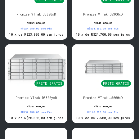
Promise VTrak J5800sD
Promise VTrak D5300xD
R$239.000,00
R$247.000,00
R$227.050,00
com
Pix
R$234.650,00
com
Pix
10
x
de
R$23.900,00
sem juros
10
x
de
R$24.700,00
sem juros
FRETE GRÁTIS
FRETE GRÁTIS
Promise VTrak D5800yxD
Promise VTrak J5600sD
R$205.000,00
R$175.000,00
R$194.750,00
com
Pix
R$166.250,00
com
Pix
10
x
de
R$20.500,00
sem juros
10
x
de
R$17.500,00
sem juros