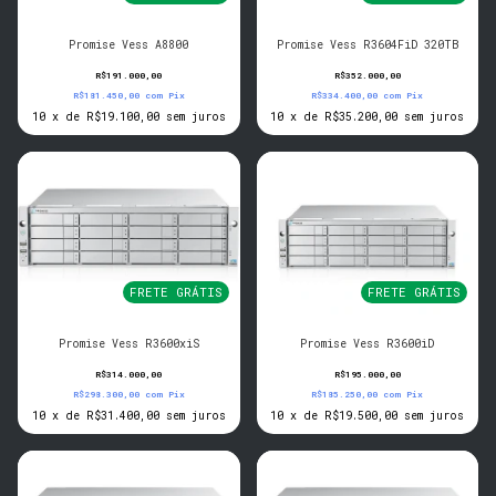
Promise Vess A8800
Promise Vess R3604FiD 320TB
R$191.000,00
R$352.000,00
R$181.450,00
com
Pix
R$334.400,00
com
Pix
10
x
de
R$19.100,00
sem juros
10
x
de
R$35.200,00
sem juros
FRETE GRÁTIS
FRETE GRÁTIS
Promise Vess R3600xiS
Promise Vess R3600iD
R$314.000,00
R$195.000,00
R$298.300,00
com
Pix
R$185.250,00
com
Pix
10
x
de
R$31.400,00
sem juros
10
x
de
R$19.500,00
sem juros