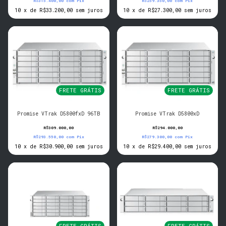
R$315.400,00
com
Pix
R$259.350,00
com
Pix
10
x
de
R$33.200,00
sem juros
10
x
de
R$27.300,00
sem juros
FRETE GRÁTIS
FRETE GRÁTIS
Promise VTrak D5800fxD 96TB
Promise VTrak D5800xD
R$309.000,00
R$294.000,00
R$293.550,00
com
Pix
R$279.300,00
com
Pix
10
x
de
R$30.900,00
sem juros
10
x
de
R$29.400,00
sem juros
FRETE GRÁTIS
FRETE GRÁTIS