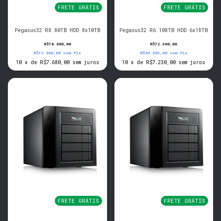
FRETE GRÁTIS
FRETE GRÁTIS
Pegasus32 R8 80TB HDD 8x10TB
Pegasus32 R6 108TB HDD 6x18TB
R$76.800,00
R$72.300,00
R$72.960,00
com
Pix
R$68.685,00
com
Pix
10
x
de
R$7.680,00
sem juros
10
x
de
R$7.230,00
sem juros
FRETE GRÁTIS
FRETE GRÁTIS