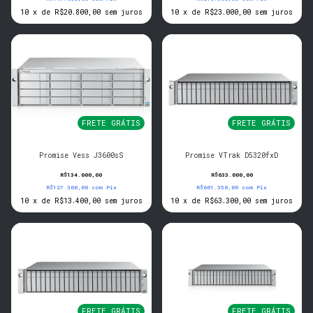
10
x
de
R$20.800,00
sem juros
10
x
de
R$23.000,00
sem juros
FRETE GRÁTIS
FRETE GRÁTIS
Promise Vess J3600sS
Promise VTrak D5320fxD
R$134.000,00
R$633.000,00
R$127.300,00
com
Pix
R$601.350,00
com
Pix
10
x
de
R$13.400,00
sem juros
10
x
de
R$63.300,00
sem juros
FRETE GRÁTIS
FRETE GRÁTIS