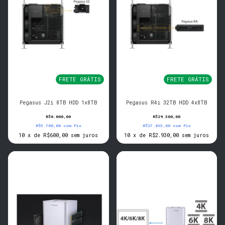
FRETE GRÁTIS
FRETE GRÁTIS
Pegasus J2i 8TB HDD 1x8TB
Pegasus R4i 32TB HDD 4x8TB
R$6.000,00
R$29.300,00
R$5.700,00
com
Pix
R$27.835,00
com
Pix
10
x
de
R$600,00
sem juros
10
x
de
R$2.930,00
sem juros