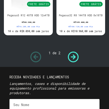
FRETE GRÁTIS
FRETE GRÁTIS
Pegasus5 R12 48TB HDD 12x4TB
Pegasus32 R8 144TB HDD 8x18TB
R$80.300,00
R$109.600,00
R$76.285,00
com
Pix
R$104.120,00
com
Pix
10
x
de
R$8.030,00
sem juros
10
x
de
R$10.960,00
sem juros
1
de
2
RECEBA NOVIDADES E LANÇAMENTOS
Lançamentos, cases e disponibilidade de
equipamento profissional para emissoras e
produtoras.