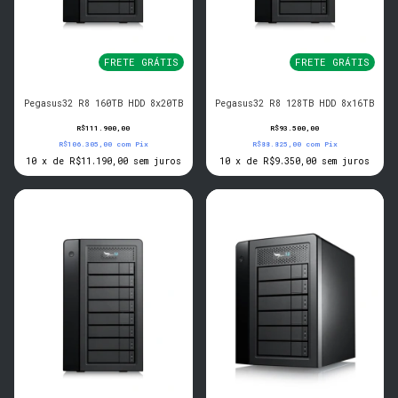
FRETE GRÁTIS
FRETE GRÁTIS
Pegasus32 R8 160TB HDD 8x20TB
Pegasus32 R8 128TB HDD 8x16TB
R$111.900,00
R$93.500,00
R$106.305,00
com
Pix
R$88.825,00
com
Pix
10
x
de
R$11.190,00
sem juros
10
x
de
R$9.350,00
sem juros