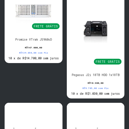
FRETE GRÁTIS
Promise VTrak J5960sD
R$147.000,00
R$139.650,00
com
Pix
10
x
de
R$14.700,00
sem juros
FRETE GRÁTIS
Pegasus J2i 18TB HDD 1x18TB
R$10.300,00
R$9.785,00
com
Pix
10
x
de
R$1.030,00
sem juros