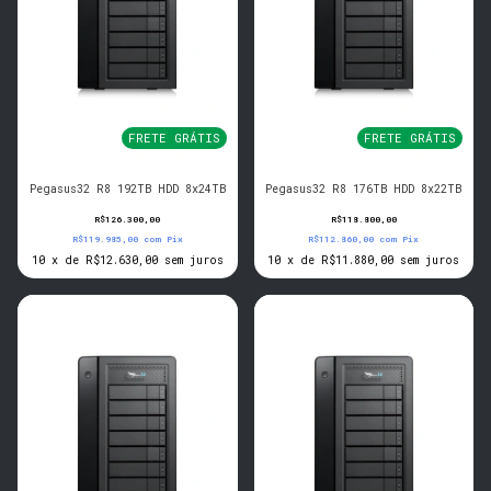
FRETE GRÁTIS
FRETE GRÁTIS
Pegasus32 R8 192TB HDD 8x24TB
Pegasus32 R8 176TB HDD 8x22TB
R$126.300,00
R$118.800,00
R$119.985,00
com
Pix
R$112.860,00
com
Pix
10
x
de
R$12.630,00
sem juros
10
x
de
R$11.880,00
sem juros