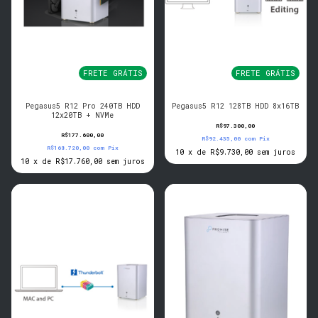
FRETE GRÁTIS
FRETE GRÁTIS
Pegasus5 R12 Pro 240TB HDD
Pegasus5 R12 128TB HDD 8x16TB
12x20TB + NVMe
R$97.300,00
R$177.600,00
R$92.435,00
com
Pix
R$168.720,00
com
Pix
10
x
de
R$9.730,00
sem juros
10
x
de
R$17.760,00
sem juros