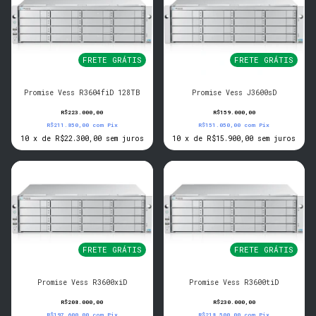
FRETE GRÁTIS
FRETE GRÁTIS
Promise Vess R3604fiD 128TB
Promise Vess J3600sD
R$223.000,00
R$159.000,00
R$211.850,00
com
Pix
R$151.050,00
com
Pix
10
x
de
R$22.300,00
sem juros
10
x
de
R$15.900,00
sem juros
FRETE GRÁTIS
FRETE GRÁTIS
Promise Vess R3600xiD
Promise Vess R3600tiD
R$208.000,00
R$230.000,00
R$197.600,00
com
Pix
R$218.500,00
com
Pix