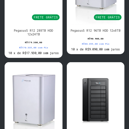
FRETE GRÁTIS
FRETE GRÁTIS
Pegasus5 R12 288TB HDD
Pegasus5 R12 96TB HDD 12x8TB
12x24TB
R$90.900,00
R$179.300,00
R$86.355,00
com
Pix
R$170.335,00
com
Pix
10
x
de
R$9.090,00
sem juros
10
x
de
R$17.930,00
sem juros