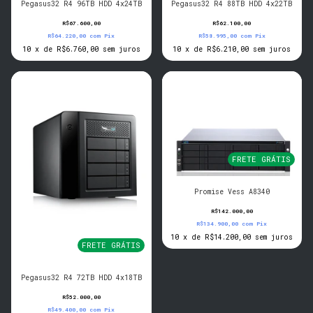
Pegasus32 R4 96TB HDD 4x24TB
Pegasus32 R4 88TB HDD 4x22TB
R$67.600,00
R$62.100,00
R$64.220,00
com
Pix
R$58.995,00
com
Pix
10
x
de
R$6.760,00
sem juros
10
x
de
R$6.210,00
sem juros
FRETE GRÁTIS
Promise Vess A8340
R$142.000,00
R$134.900,00
com
Pix
10
x
de
R$14.200,00
sem juros
FRETE GRÁTIS
Pegasus32 R4 72TB HDD 4x18TB
R$52.000,00
R$49.400,00
com
Pix