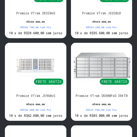
Promise VTrak D5320xD
Promise VTrak J5320sD
R$386.000,00
R$356.000,00
R$366.700,00
com
Pix
R$338.200,00
com
Pix
10
x
de
R$38.600,00
sem juros
10
x
de
R$35.600,00
sem juros
FRETE GRÁTIS
FRETE GRÁTIS
Promise VTrak J5960sS
Promise VTrak D5800FxD 384TB
R$628.000,00
R$450.000,00
R$596.600,00
com
Pix
R$427.500,00
com
Pix
10
x
de
R$62.800,00
sem juros
10
x
de
R$45.000,00
sem juros