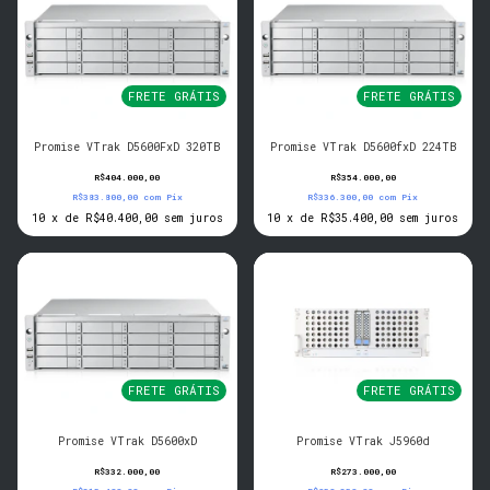
FRETE GRÁTIS
FRETE GRÁTIS
Promise VTrak D5600FxD 320TB
Promise VTrak D5600fxD 224TB
R$404.000,00
R$354.000,00
R$383.800,00
com
Pix
R$336.300,00
com
Pix
10
x
de
R$40.400,00
sem juros
10
x
de
R$35.400,00
sem juros
FRETE GRÁTIS
FRETE GRÁTIS
Promise VTrak D5600xD
Promise VTrak J5960d
R$332.000,00
R$273.000,00