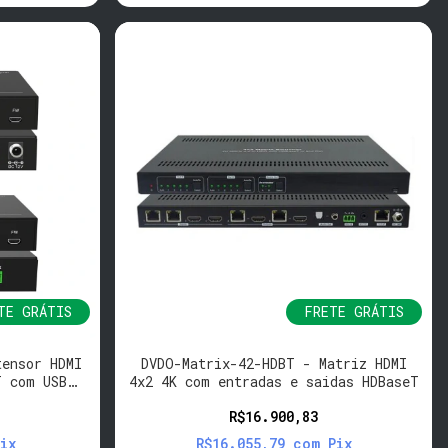
TE GRÁTIS
FRETE GRÁTIS
tensor HDMI
DVDO-Matrix-42-HDBT - Matriz HDMI
T com USB
4x2 4K com entradas e saidas HDBaseT
R$16.900,83
ix
R$16.055,79
com
Pix