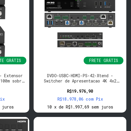
TE GRÁTIS
FRETE GRÁTIS
- Extensor
DVDO-USBC-HDMI-PS-42-Xtend -
 100m sobre
Switcher de Apresentacao 4K 4x2
Seamless USB-C/HDMI Dante
R$19.976,90
ix
R$18.978,06
com
Pix
 juros
10
x
de
R$1.997,69
sem juros