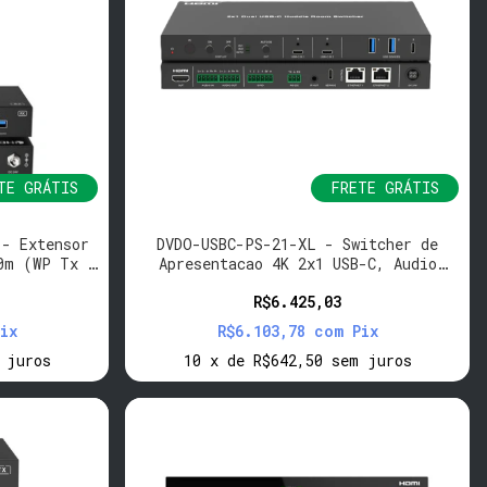
TE GRÁTIS
FRETE GRÁTIS
 - Extensor
DVDO-USBC-PS-21-XL - Switcher de
0m (WP Tx -
Apresentacao 4K 2x1 USB-C, Audio
I/O, 2 LAN
R$6.425,03
ix
R$6.103,78
com
Pix
 juros
10
x
de
R$642,50
sem juros