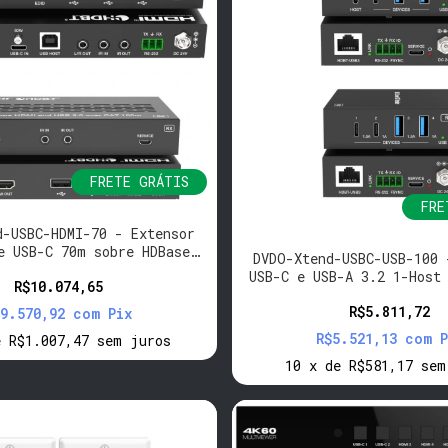
FRETE GRÁTIS
FRE
d-USBC-HDMI-70 - Extensor
e USB-C 70m sobre HDBaseT
DVDO-Xtend-USBC-USB-100 
com USB
USB-C e USB-A 3.2 1-Host
R$10.074,65
HDBaseT
R$5.811,72
$9.570,92
com
Pix
R$5.521,13
com
P
e
R$1.007,47
sem juros
10
x
de
R$581,17
sem