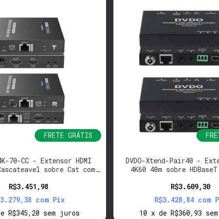
FRETE GRÁTIS
FRE
4K-70-CC - Extensor HDMI
DVDO-Xtend-Pair40 - Ext
Cascateavel sobre Cat com
4K60 40m sobre HDBaseT
ARC (Tx/Rx)
R$3.451,98
R$3.609,30
$3.279,38
com
Pix
R$3.428,84
com
P
de
R$345,20
sem juros
10
x
de
R$360,93
sem