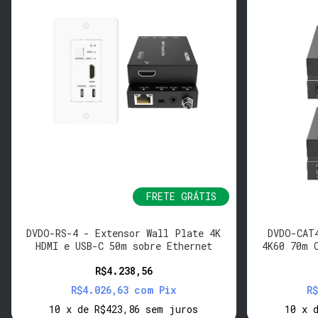
FRETE GRÁTIS
DVDO-RS-4 - Extensor Wall Plate 4K
DVDO-CAT
HDMI e USB-C 50m sobre Ethernet
4K60 70m 
R$4.238,56
R$4.026,63
com
Pix
R
10
x
de
R$423,86
sem juros
10
x