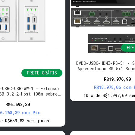
FRE
DVDO-USBC-HDMI-PS-51 - S
Apresentacao 4K 5x1 Sea
FRETE GRÁTIS
C/HDMI Dante
R$19.976,90
R$18.978,06
com
-USBC-USB-WW-1 - Extensor
SB 3.2 2-Host 100m sobre
10
x
de
R$1.997,69
se
HDBaseT (WP-WP)
R$6.598,30
$6.268,39
com
Pix
de
R$659,83
sem juros