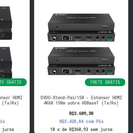
TE GRÁTIS
FRETE GRÁTIS
ensor HDMI
DVDO-Xtend-Pair150 - Extensor HDMI
 (Tx/Rx)
4K60 150m sobre HDBaseT (Tx/Rx)
R$3.609,30
ix
R$3.428,84
com
Pix
 juros
10
x
de
R$360,93
sem juros