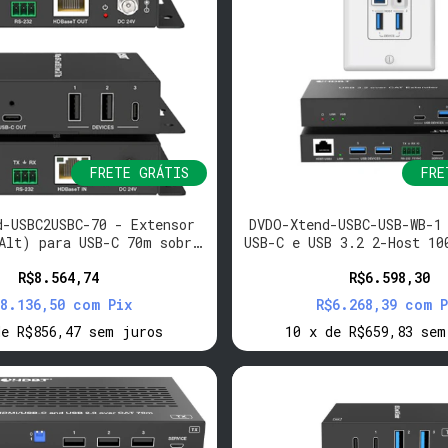
FRETE GRÁTIS
FRE
d-USBC2USBC-70 - Extensor
DVDO-Xtend-USBC-USB-WB-1
Alt) para USB-C 70m sobre
USB-C e USB 3.2 2-Host 10
HDBaseT com USB
> Box Rx)
R$8.564,74
R$6.598,30
$8.136,50
com
Pix
R$6.268,39
com
P
de
R$856,47
sem juros
10
x
de
R$659,83
sem