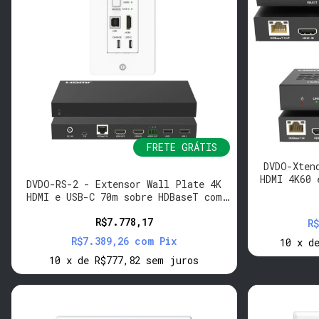
FRETE GRÁTIS
DVDO-Xten
HDMI 4K60 
DVDO-RS-2 - Extensor Wall Plate 4K
HDMI e USB-C 70m sobre HDBaseT com
USB
R$7.778,17
R
R$7.389,26
com
Pix
10
x
d
10
x
de
R$777,82
sem juros