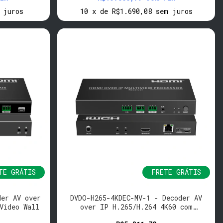
 juros
10
x
de
R$1.690,08
sem juros
TE GRÁTIS
FRETE GRÁTIS
der AV over
DVDO-H265-4KDEC-MV-1 - Decoder AV
Video Wall
over IP H.265/H.264 4K60 com
Multiview