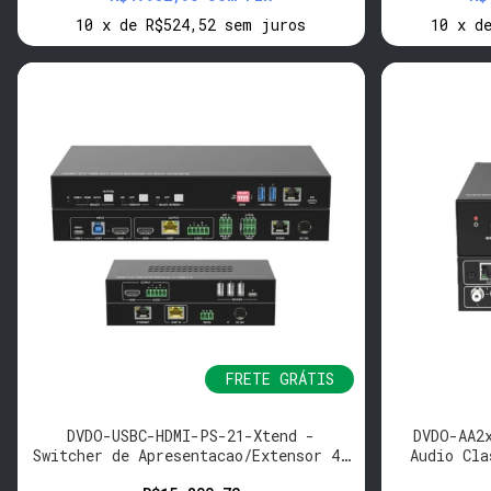
10
x
de
R$524,52
sem juros
10
x
d
FRETE GRÁTIS
DVDO-USBC-HDMI-PS-21-Xtend -
DVDO-AA2
Switcher de Apresentacao/Extensor 4K
Audio Cla
2x1 USB-C e HDMI