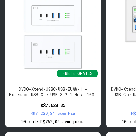
FRETE GRÁTIS
DVDO-Xtend-USBC-USB-EUWW-1 -
DVDO-Xtend
Extensor USB-C e USB 3.2 1-Host 100m
USB-C e U
(EU/UK WP-WP)
R$7.620,85
R$7.239,81
com
Pix
R
10
x
de
R$762,09
sem juros
10
x