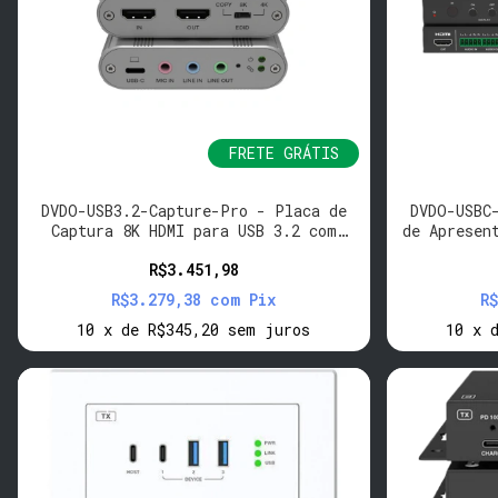
FRETE GRÁTIS
DVDO-USB3.2-Capture-Pro - Placa de
DVDO-USBC
Captura 8K HDMI para USB 3.2 com
de Apresen
Loop e Audio I/O
R$3.451,98
R$3.279,38
com
Pix
R
10
x
de
R$345,20
sem juros
10
x