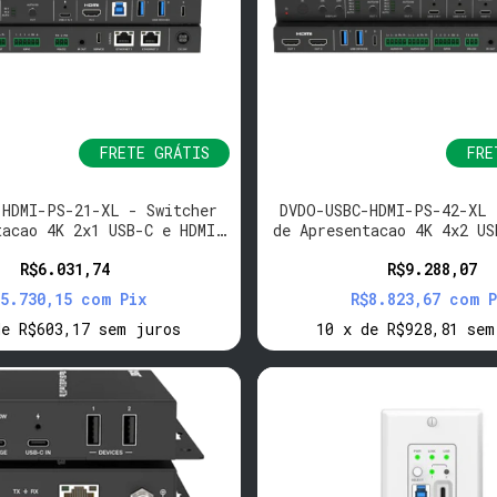
FRETE GRÁTIS
FRE
-HDMI-PS-21-XL - Switcher
DVDO-USBC-HDMI-PS-42-XL 
tacao 4K 2x1 USB-C e HDMI,
de Apresentacao 4K 4x2 US
Audio I/O, 2 LAN
Audio I/O, 2 LA
R$6.031,74
R$9.288,07
$5.730,15
com
Pix
R$8.823,67
com
P
de
R$603,17
sem juros
10
x
de
R$928,81
sem