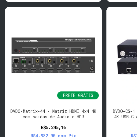
FRETE GRÁTIS
DVDO-Matrix-44 - Matriz HDMI 4x4 4K
DVDO-CS-1
com saidas de Audio e HDR
4K USB-C 
R$5.245,16
R$4.982,90
com
Pix
R$