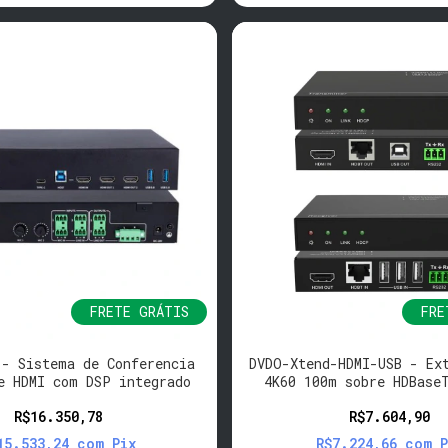
FRETE GRÁTIS
FRE
 - Sistema de Conferencia
DVDO-Xtend-HDMI-USB - Ex
e HDMI com DSP integrado
4K60 100m sobre HDBase
(Tx/Rx)
R$16.350,78
R$7.604,90
15.533,24
com
Pix
R$7.224,66
com
P