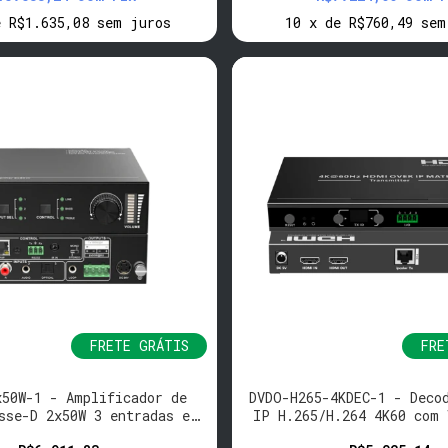
e
R$1.635,08
sem juros
10
x
de
R$760,49
sem
FRETE GRÁTIS
FRE
x50W-1 - Amplificador de
DVDO-H265-4KDEC-1 - Deco
sse-D 2x50W 3 entradas e
IP H.265/H.264 4K60 com 
Volume