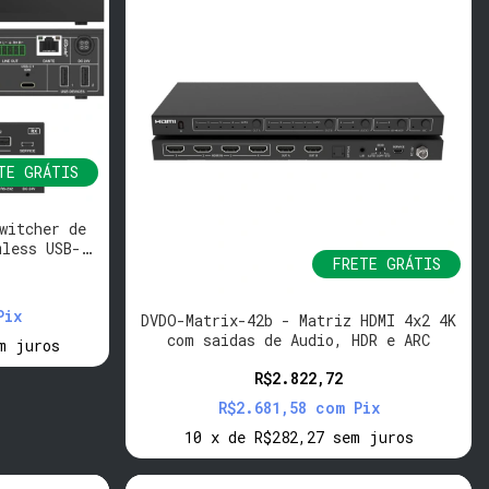
TE GRÁTIS
witcher de
mless USB-
FRETE GRÁTIS
Pix
DVDO-Matrix-42b - Matriz HDMI 4x2 4K
com saidas de Audio, HDR e ARC
m juros
R$2.822,72
R$2.681,58
com
Pix
10
x
de
R$282,27
sem juros