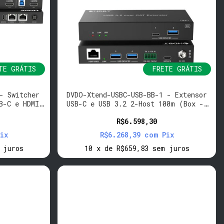
TE GRÁTIS
FRETE GRÁTIS
- Switcher
DVDO-Xtend-USBC-USB-BB-1 - Extensor
B-C e HDMI,
USB-C e USB 3.2 2-Host 100m (Box ->
N
Box)
R$6.598,30
ix
R$6.268,39
com
Pix
 juros
10
x
de
R$659,83
sem juros