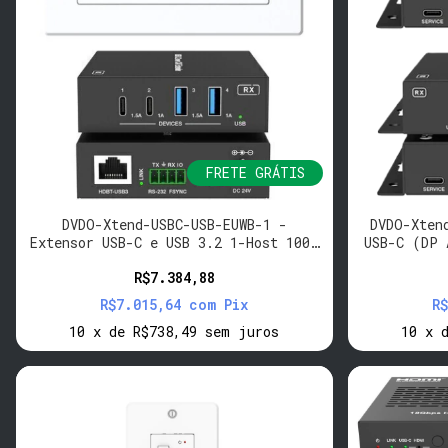
FRETE GRÁTIS
DVDO-Xtend-USBC-USB-EUWB-1 -
DVDO-Xten
Extensor USB-C e USB 3.2 1-Host 100m
USB-C (DP 
(EU/UK WP -> Box)
R$7.384,88
R$7.015,64
com
Pix
R
10
x
de
R$738,49
sem juros
10
x