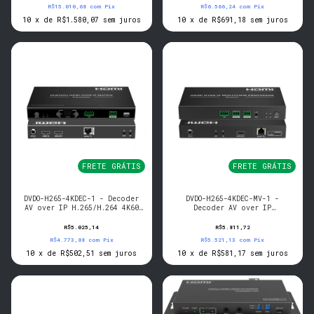
R$15.010,68
com
Pix
R$6.566,24
com
Pix
10
x
de
R$1.580,07
sem juros
10
x
de
R$691,18
sem juros
FRETE GRÁTIS
FRETE GRÁTIS
DVDO-H265-4KDEC-1 - Decoder
DVDO-H265-4KDEC-MV-1 -
AV over IP H.265/H.264 4K60
Decoder AV over IP
com Video Wall
H.265/H.264 4K60 com
Multiview
R$5.025,14
R$5.811,72
R$4.773,88
com
Pix
R$5.521,13
com
Pix
10
x
de
R$502,51
sem juros
10
x
de
R$581,17
sem juros