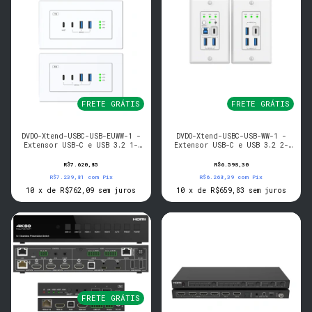
FRETE GRÁTIS
FRETE GRÁTIS
DVDO-Xtend-USBC-USB-EUWW-1 -
DVDO-Xtend-USBC-USB-WW-1 -
Extensor USB-C e USB 3.2 1-
Extensor USB-C e USB 3.2 2-
Host 100m (EU/UK WP-WP)
Host 100m sobre HDBaseT (WP-
WP)
R$7.620,85
R$6.598,30
R$7.239,81
com
Pix
R$6.268,39
com
Pix
10
x
de
R$762,09
sem juros
10
x
de
R$659,83
sem juros
FRETE GRÁTIS