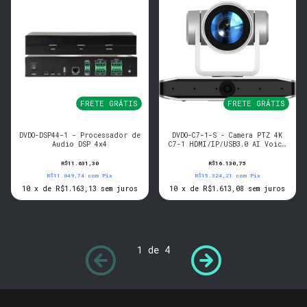
FRETE GRÁTIS
FRETE GRÁTIS
DVDO-DSP44-1 - Processador de
DVDO-C7-1-S - Camera PTZ 4K
Audio DSP 4x4
C7-1 HDMI/IP/USB3.0 AI Voice
(Silver)
R$11.631,30
R$16.130,75
R$11.049,74
com
Pix
R$15.324,21
com
Pix
10
x
de
R$1.163,13
sem juros
10
x
de
R$1.613,08
sem juros
1
de
4