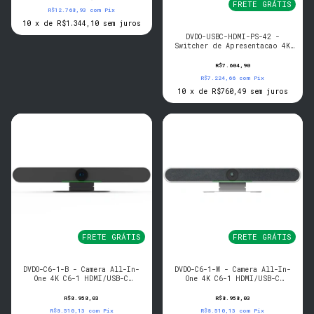
FRETE GRÁTIS
R$12.768,93
com
Pix
10
x
de
R$1.344,10
sem juros
DVDO-USBC-HDMI-PS-42 -
Switcher de Apresentacao 4K
4x2 USB-C e HDMI
R$7.604,90
R$7.224,66
com
Pix
10
x
de
R$760,49
sem juros
FRETE GRÁTIS
FRETE GRÁTIS
DVDO-C6-1-B - Camera All-In-
DVDO-C6-1-W - Camera All-In-
One 4K C6-1 HDMI/USB-C
One 4K C6-1 HDMI/USB-C
(Black)
(White)
R$8.958,03
R$8.958,03
R$8.510,13
com
Pix
R$8.510,13
com
Pix