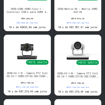
DVDO-USBC-HDMI-Conv-1 -
DVDO-Matrix-88 - Matriz HDMI
Conversor USB-C para HDMI 4K
8x8 4K
com USB
R$4.238,56
R$19.574,10
R$4.026,63
com
Pix
R$18.595,40
com
Pix
10
x
de
R$423,86
sem juros
10
x
de
R$1.957,41
sem juros
FRETE GRÁTIS
FRETE GRÁTIS
DVDO-C4-1-B - Camera PTZ Full
DVDO-C4-1-W - Camera PTZ Full
HD C4-1 HDMI/IP/3G-SDI/USB3.0
HD C4-1 HDMI/IP/3G-SDI/USB3.0
AI (Black)
AI (White)
R$12.764,42
R$12.764,42
R$12.126,20
com
Pix
R$12.126,20
com
Pix
10
x
de
R$1.276,44
sem juros
10
x
de
R$1.276,44
sem juros