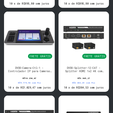
10
x
de
R$895,80
sem juros
10
x
de
R$895,80
sem juros
FRETE GRÁTIS
FRETE GRÁTIS
DVDO-Camera-Ctl-1 -
DVDO-Splitter-12-CAT -
Controlador IP para Cameras
Splitter HDMI 1x2 4K com
PTZ com Touch e Joystick
saidas Category
R$10.294,67
R$3.845,27
R$9.779,94
com
Pix
R$3.653,01
com
Pix
10
x
de
R$1.029,47
sem juros
10
x
de
R$384,53
sem juros