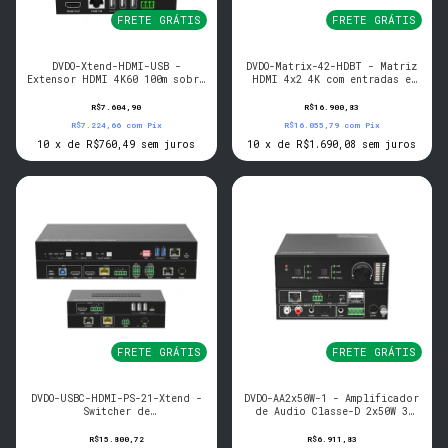
FRETE GRÁTIS
FRETE GRÁTIS
DVDO-Xtend-HDMI-USB -
DVDO-Matrix-42-HDBT - Matriz
Extensor HDMI 4K60 100m sobre
HDMI 4x2 4K com entradas e
HDBaseT com USB (Tx/Rx)
saidas HDBaseT
R$7.604,90
R$16.900,83
R$7.224,66
com
Pix
R$16.055,79
com
Pix
10
x
de
R$760,49
sem juros
10
x
de
R$1.690,08
sem juros
FRETE GRÁTIS
FRETE GRÁTIS
DVDO-USBC-HDMI-PS-21-Xtend -
DVDO-AA2x50W-1 - Amplificador
Switcher de
de Audio Classe-D 2x50W 3
Apresentacao/Extensor 4K 2x1
entradas e Volume
USB-C e HDMI
R$15.800,72
R$6.911,83