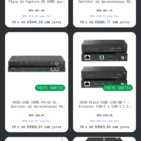
Placa de Captura 8K HDMI para
Switcher de Apresentacao 4K
USB 3.2 com Loop e Audio I/O
2x1 USB-C e HDMI, Audio I/O,
2 LAN
R$3.451,98
R$6.031,74
R$3.279,38
com
Pix
R$5.730,15
com
Pix
10
x
de
R$345,20
sem juros
10
x
de
R$603,17
sem juros
FRETE GRÁTIS
FRETE GRÁTIS
DVDO-USBC-HDMI-PS-42-XL -
DVDO-Xtend-USBC-USB-BB-1 -
Switcher de Apresentacao 4K
Extensor USB-C e USB 3.2 2-
4x2 USB-C e HDMI, Audio I/O,
Host 100m (Box -> Box)
2 LAN
R$9.288,07
R$6.598,30
R$8.823,67
com
Pix
R$6.268,39
com
Pix
10
x
de
R$928,81
sem juros
10
x
de
R$659,83
sem juros