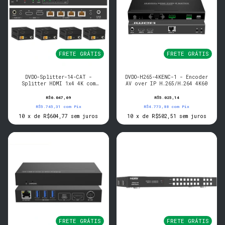
FRETE GRÁTIS
FRETE GRÁTIS
DVDO-Splitter-14-CAT -
DVDO-H265-4KENC-1 - Encoder
Splitter HDMI 1x4 4K com
AV over IP H.265/H.264 4K60
saidas Category
R$6.047,69
R$5.025,14
R$5.745,31
com
Pix
R$4.773,88
com
Pix
10
x
de
R$604,77
sem juros
10
x
de
R$502,51
sem juros
FRETE GRÁTIS
FRETE GRÁTIS