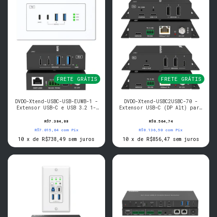
FRETE GRÁTIS
FRETE GRÁTIS
DVDO-Xtend-USBC-USB-EUWB-1 -
DVDO-Xtend-USBC2USBC-70 -
Extensor USB-C e USB 3.2 1-
Extensor USB-C (DP Alt) para
Host 100m (EU/UK WP -> Box)
USB-C 70m sobre HDBaseT com
USB
R$7.384,88
R$8.564,74
R$7.015,64
com
Pix
R$8.136,50
com
Pix
10
x
de
R$738,49
sem juros
10
x
de
R$856,47
sem juros