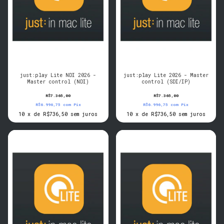
just:play Lite NDI 2026 -
just:play Lite 2026 - Master
Master control (NDI)
control (SDI/IP)
R$7.365,00
R$7.365,00
R$6.996,75
com
Pix
R$6.996,75
com
Pix
10
x
de
R$736,50
sem juros
10
x
de
R$736,50
sem juros