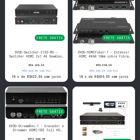
FRETE GRÁTIS
FRETE GRÁTIS
DVDO-Switcher-21SS-MV -
DVDO-HDMIFiber-1 - Extensor
Switcher HDMI 2x1 4K Seamless
HDMI 4K60 10km sobre Fibra
com Multiview e Audio
Optica (Tx/Rx)
R$4.238,56
R$6.598,30
R$4.026,63
com
Pix
R$6.268,39
com
Pix
10
x
de
R$423,86
sem juros
10
x
de
R$659,83
sem juros
FRETE GRÁTIS
DVDO-StreamRec-1 - Gravador e
Streamer HDMI/SDI Full HD
Single Channel
R$13.440,98