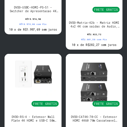
DVDO-USBC-HDMI-PS-51 -
FRETE GRÁTIS
Switcher de Apresentacao 4K
5x1 Seamless USB-C/HDMI Dante
R$19.976,90
DVDO-Matrix-42b - Matriz HDMI
R$18.978,06
com
Pix
4x2 4K com saidas de Audio,
10
x
de
R$1.997,69
sem juros
HDR e ARC
R$2.822,72
R$2.681,58
com
Pix
10
x
de
R$282,27
sem juros
FRETE GRÁTIS
FRETE GRÁTIS
DVDO-RS-4 - Extensor Wall
DVDO-CAT4K-70-CC - Extensor
Plate 4K HDMI e USB-C 50m
HDMI 4K60 70m Cascateavel
sobre Ethernet
sobre Cat com ARC (Tx/Rx)