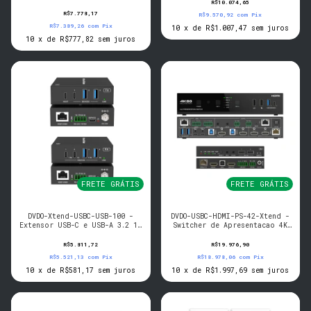
sobre HDBaseT com USB
R$10.074,65
R$7.778,17
R$9.570,92
com
Pix
R$7.389,26
com
Pix
10
x
de
R$1.007,47
sem juros
10
x
de
R$777,82
sem juros
FRETE GRÁTIS
FRETE GRÁTIS
DVDO-Xtend-USBC-USB-100 -
DVDO-USBC-HDMI-PS-42-Xtend -
Extensor USB-C e USB-A 3.2 1-
Switcher de Apresentacao 4K
Host 100m sobre HDBaseT
4x2 Seamless USB-C/HDMI Dante
R$5.811,72
R$19.976,90
R$5.521,13
com
Pix
R$18.978,06
com
Pix
10
x
de
R$581,17
sem juros
10
x
de
R$1.997,69
sem juros