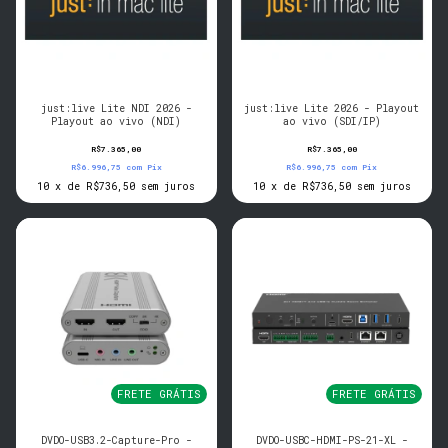
just:live Lite NDI 2026 -
just:live Lite 2026 - Playout
Playout ao vivo (NDI)
ao vivo (SDI/IP)
R$7.365,00
R$7.365,00
R$6.996,75
com
Pix
R$6.996,75
com
Pix
10
x
de
R$736,50
sem juros
10
x
de
R$736,50
sem juros
FRETE GRÁTIS
FRETE GRÁTIS
DVDO-USB3.2-Capture-Pro -
DVDO-USBC-HDMI-PS-21-XL -