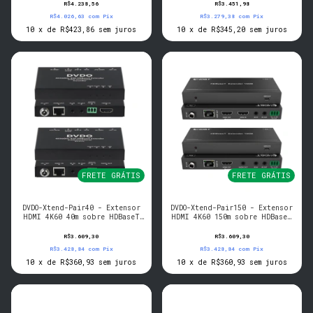
R$4.238,56
R$3.451,98
R$4.026,63
com
Pix
R$3.279,38
com
Pix
10
x
de
R$423,86
sem juros
10
x
de
R$345,20
sem juros
FRETE GRÁTIS
FRETE GRÁTIS
DVDO-Xtend-Pair40 - Extensor
DVDO-Xtend-Pair150 - Extensor
HDMI 4K60 40m sobre HDBaseT
HDMI 4K60 150m sobre HDBaseT
(Tx/Rx)
(Tx/Rx)
R$3.609,30
R$3.609,30
R$3.428,84
com
Pix
R$3.428,84
com
Pix
10
x
de
R$360,93
sem juros
10
x
de
R$360,93
sem juros