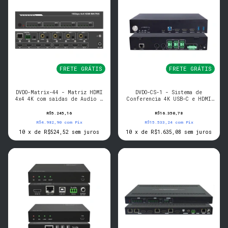
FRETE GRÁTIS
FRETE GRÁTIS
DVDO-Matrix-44 - Matriz HDMI
DVDO-CS-1 - Sistema de
4x4 4K com saidas de Audio e
Conferencia 4K USB-C e HDMI
HDR
com DSP integrado
R$5.245,16
R$16.350,78
R$4.982,90
com
Pix
R$15.533,24
com
Pix
10
x
de
R$524,52
sem juros
10
x
de
R$1.635,08
sem juros