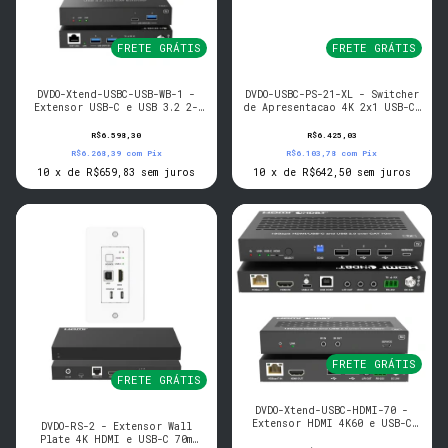
FRETE GRÁTIS
FRETE GRÁTIS
DVDO-Xtend-USBC-USB-WB-1 -
DVDO-USBC-PS-21-XL - Switcher
Extensor USB-C e USB 3.2 2-
de Apresentacao 4K 2x1 USB-C,
Host 100m (WP Tx -> Box Rx)
Audio I/O, 2 LAN
R$6.598,30
R$6.425,03
R$6.268,39
com
Pix
R$6.103,78
com
Pix
10
x
de
R$659,83
sem juros
10
x
de
R$642,50
sem juros
FRETE GRÁTIS
FRETE GRÁTIS
DVDO-Xtend-USBC-HDMI-70 -
Extensor HDMI 4K60 e USB-C
DVDO-RS-2 - Extensor Wall
70m sobre HDBaseT com USB
Plate 4K HDMI e USB-C 70m